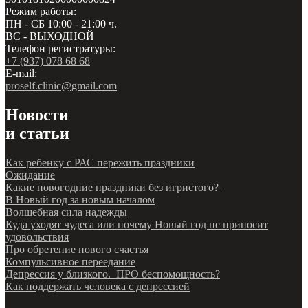
Режим работы:
ПН - СБ 10:00 - 21:00 ч.
ВС - ВЫХОДНОЙ
Телефон регистратуры:
+7 (937) 078 68 68
E-mail:
proself.clinic@gmail.com
Новости
и статьи
Как ребенку с РАС пережить праздники
Ожидание
Какие новогодние праздники без игристого?
В Новый год за новым началом
Волшебная сила надежды
Куда уходят чудеса или почему Новый год не приносит
удовольствия
Про обретение нового счастья
Компульсивное переедание
Депрессия у близкого. ПРО беспомощность?
Как поддержать человека с депрессией