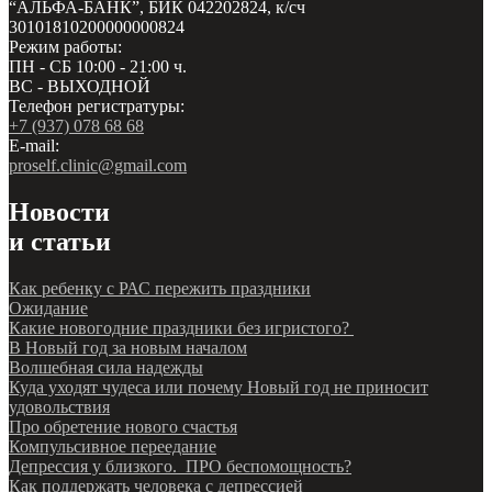
“АЛЬФА-БАНК”, БИК 042202824, к/сч
30101810200000000824
Режим работы:
ПН - СБ 10:00 - 21:00 ч.
ВС - ВЫХОДНОЙ
Телефон регистратуры:
+7 (937) 078 68 68
E-mail:
proself.clinic@gmail.com
Новости
и статьи
Как ребенку с РАС пережить праздники
Ожидание
Какие новогодние праздники без игристого?
В Новый год за новым началом
Волшебная сила надежды
Куда уходят чудеса или почему Новый год не приносит
удовольствия
Про обретение нового счастья
Компульсивное переедание
Депрессия у близкого. ПРО беспомощность?
Как поддержать человека с депрессией