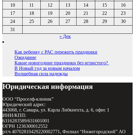
10
11
12
13
14
15
16
17
18
19
20
21
22
23
24
25
26
27
28
29
30
31
« Дек
Как ребенку с РАС пережить праздники
Ожидание
Какие новогодние праздники без игристого?
В Новый год за новым началом
Волшебная сила надежды
Юридическая информация
ООО “Проселф-клиник”
Юридический адрес:
443068, г. Самара, ул. Карла Либкнехта, д. 6, офис 1
ИНН/КПП:
6316283589/631601001
ОГРН 1236300012552
р/сч 40702810429220002771, Филиал “Нижегородский” АО