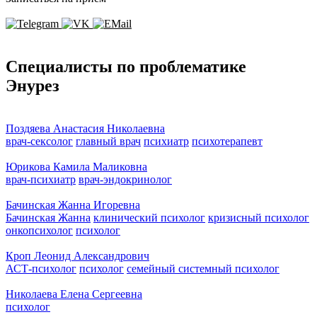
Специалисты по проблематике
Энурез
Поздяева Анастасия Николаевна
врач-сексолог
главный врач
психиатр
психотерапевт
Юрикова Камила Маликовна
врач-психиатр
врач-эндокринолог
Бачинская Жанна Игоревна
Бачинская Жанна
клинический психолог
кризисный психолог
онкопсихолог
психолог
Кроп Леонид Александрович
АСТ-психолог
психолог
семейный системный психолог
Николаева Елена Сергеевна
психолог