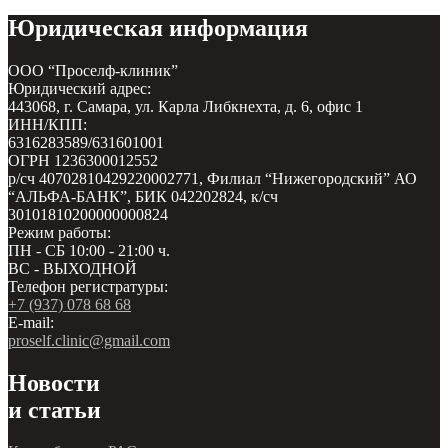
Юридическая информация
ООО “Проселф-клиник”
Юридический адрес:
443068, г. Самара, ул. Карла Либкнехта, д. 6, офис 1
ИНН/КПП:
6316283589/631601001
ОГРН 1236300012552
р/сч 40702810429220002771, Филиал “Нижегородский” АО
“АЛЬФА-БАНК”, БИК 042202824, к/сч
30101810200000000824
Режим работы:
ПН - СБ 10:00 - 21:00 ч.
ВС - ВЫХОДНОЙ
Телефон регистратуры:
+7 (937) 078 68 68
E-mail:
proself.clinic@gmail.com
Новости
и статьи