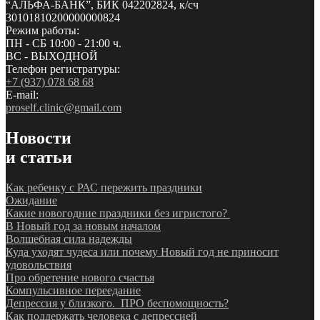
“АЛЬФА-БАНК”, БИК 042202824, к/сч
30101810200000000824
Режим работы:
ПН - СБ 10:00 - 21:00 ч.
ВС - ВЫХОДНОЙ
Телефон регистратуры:
+7 (937) 078 68 68
E-mail:
proself.clinic@gmail.com
Новости
и статьи
Как ребенку с РАС пережить праздники
Ожидание
Какие новогодние праздники без игристого?
В Новый год за новым началом
Волшебная сила надежды
Куда уходят чудеса или почему Новый год не приносит
удовольствия
Про обретение нового счастья
Компульсивное переедание
Депрессия у близкого. ПРО беспомощность?
Как поддержать человека с депрессией