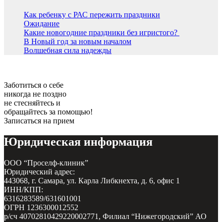
Как ребенку с РАС пережить праздники
Ожидание
Какие новогодние праздники без игристого?
В Новый год за новым началом
Волшебная сила надежды
Заботиться о себе
никогда не поздно
не стесняйтесь и
обращайтесь за помощью!
Записаться на прием
Юридическая информация
ООО “Проселф-клиник”
Юридический адрес:
443068, г. Самара, ул. Карла Либкнехта, д. 6, офис 1
ИНН/КПП:
6316283589/631601001
ОГРН 1236300012552
р/сч 40702810429220002771, Филиал “Нижегородский” АО