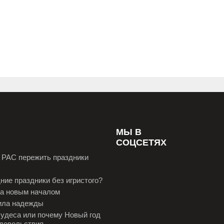
н
МЫ В
СОЦСЕТЯХ
с РАС пережить праздники
ние праздники без игристого?
за новым началом
ила надежды
чудеса или почему Новый год
удовольствия