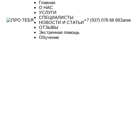
Главная
О НАС
УСЛУГИ
СПЕЦИАЛИСТЫ
+7 (937) 078 68 68
Запи
НОВОСТИ И СТАТЬИ
ОТЗЫВЫ
Экстренная помощь
Обучение
Специалисты по проблематике
РАЗВОД/ПРЕДРАЗВОДНОЕ СОСТОЯ
СТАРОСТИН ГРИГОРИЙ АНАТОЛЬЕВИЧ
директор
психолог
системный семейный психолог
БАЧИНСКАЯ ЖАННА ИГОРЕВНА
Бачинская Жанна
клинический психолог
кризисный психолог
АГАФОНОВА СВЕТЛАНА ВАСИЛЬЕВНА
кризисный психолог
Магистр психологии
медиатор
профайле
КРОП ЛЕОНИД АЛЕКСАНДРОВИЧ
АСТ-психолог
психолог
семейный системный психолог