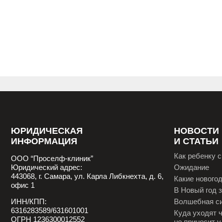
ПИЛИПЕЦ ПОЛИНА АНДРЕЕВНА
психолог
системный семейный психотерапевт
только он-лай
НИКОЛАЕВА ЕЛЕНА СЕРГЕЕВНА
психолог
ЮРИДИЧЕСКАЯ
НОВОСТИ
ИНФОРМАЦИЯ
И СТАТЬИ
Как ребенку 
ООО “Проселф-клиник”
Юридический адрес:
Ожидание
443068, г. Самара, ул. Карла Либкнехта, д. 6,
Какие новогод
офис 1
В Новый год 
ИНН/КПП:
Волшебная с
6316283589/631601001
Куда уходят 
ОГРН 1236300012552
не приносит 