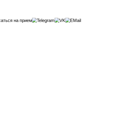
саться на прием
НИЕ
онкопсихолог
психолог
р
специалист в области краткосрочной консультации