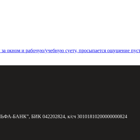
у за окном и рабочую/учебную суету, просыпается ощущение пус
ЛЬФА-БАНК”, БИК 042202824, к/сч 30101810200000000824