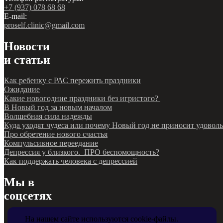
+7 (937) 078 68 68
E-mail:
proself.clinic@gmail.com
Новости
и статьи
Как ребенку с РАС пережить праздники
Ожидание
Какие новогодние праздники без игристого?
В Новый год за новым началом
Волшебная сила надежды
Куда уходят чудеса или почему Новый год не приносит удовол
Про обретение нового счастья
Компульсивное переедание
Депрессия у близкого. ПРО беспомощность?
Как поддержать человека с депрессией
Мы в
соцсетях
На нашем сайте используются cookie-файлы.