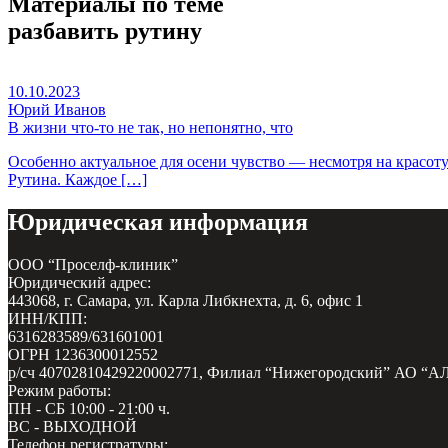
Материалы по теме
разбавить рутину
10.10.2023
Юрий Иванов
В жизни что-то не так, но непонятно, что
Особенно актуальное для осени чувство — несмотря на красот
Рутина. Каждое […]
Юридическая информация
ООО “Проселф-клиник”
Юридический адрес:
443068, г. Самара, ул. Карла Либкнехта, д. 6, офис 1
ИНН/КПП:
6316283589/631601001
ОГРН 1236300012552
р/сч 40702810429220002771, Филиал “Нижегородский” АО “А
Режим работы:
ПН - СБ 10:00 - 21:00 ч.
ВС - ВЫХОДНОЙ
Телефон регистратуры: